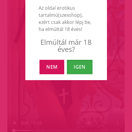
Az oldal erotikus
tartalmú(szexshop),
ezért csak akkor lépj be,
ha elmúltál 18 éves!
Elmúltál már 18
éves?
NEM
IGEN