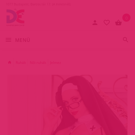
1077 Budapest, Baross tér 17. (A Keletinél)
0
MENÜ
Ruhák
Női ruhák
Jelmez