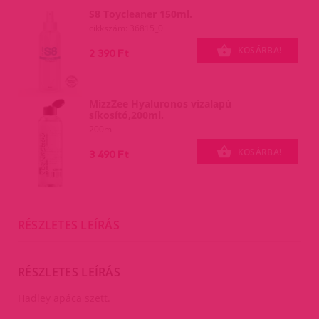
S8 Toycleaner 150ml.
cikkszám: 36815_0
KOSÁRBA!
2 390 Ft
MizzZee Hyaluronos vízalapú
síkosító,200ml.
200ml
KOSÁRBA!
3 490 Ft
RÉSZLETES LEÍRÁS
RÉSZLETES LEÍRÁS
Hadley apáca szett.