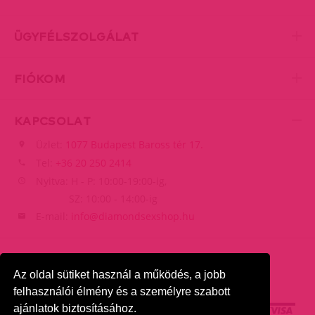
ÜGYFÉLSZOLGÁLAT
FIÓKOM
KAPCSOLAT
Üzlet:
1077 Budapest Baross tér 17.
Tel:
+36 20 250 2414
Nyitva: H - P: 10:00-19:00-ig,
SZ: 10:00 - 14:00-ig
E-mail:
info@diamondsexshop.hu
Az oldal sütiket használ a működés, a jobb
felhasználói élmény és a személyre szabott
ajánlatok biztosításához.