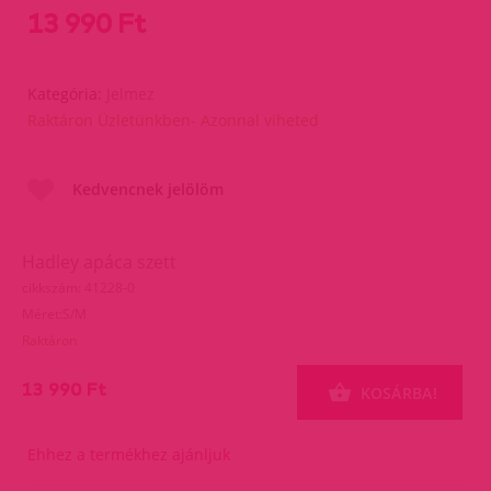
13 990 Ft
Kategória:
Jelmez
Raktáron Üzletünkben- Azonnal viheted
Kedvencnek jelölöm
Hadley apáca szett
cikkszám: 41228-0
Méret:S/M
Raktáron
13 990 Ft
KOSÁRBA!
Ehhez a termékhez ajánljuk