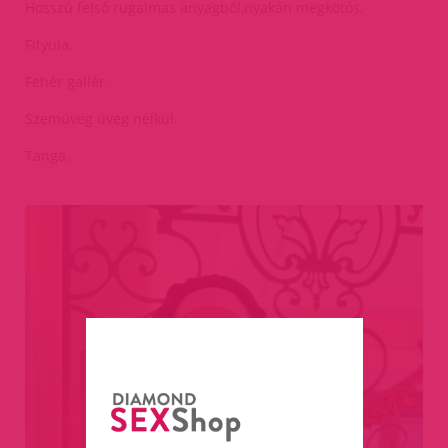
Hosszú felső rugalmas anyagból,nyakán megkötős.
Fityula.
Fehér gallér.
Szemüveg üveg nélkül.
Tanga.