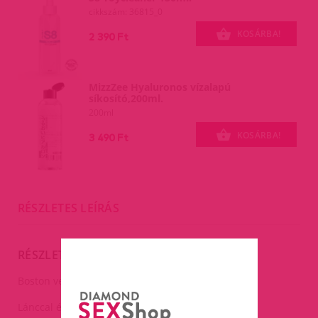
cikkszám: 36815_0
KOSÁRBA!
2 390 Ft
MizzZee Hyaluronos vízalapú
síkosító,200ml.
200ml
KOSÁRBA!
3 490 Ft
RÉSZLETES LEÍRÁS
RÉSZLETES LEÍRÁS
Boston vegán bőr bilincs ,belül párnázott.
Lánccal és karabínerrel.