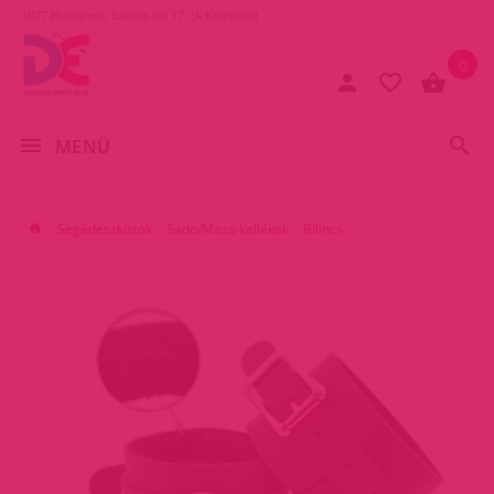
1077 Budapest, Baross tér 17. (A Keletinél)
0
MENÜ
Segédeszközök
Sado/Mazo kellékek
Bilincs