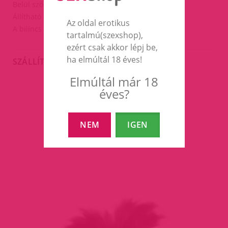
Belül szőrös a kényelmes viselet érdekében.
Állítható méret.
Az oldal erotikus
A bilincs szélessége:5cm.
tartalmú(szexshop),
ezért csak akkor lépj be,
ha elmúltál 18 éves!
SZÁLLÍTÁS
Elmúltál már 18
éves?
EZEK A TERMÉKEK IS
ÉRDEKELHETNEK TÉGED
NEM
IGEN