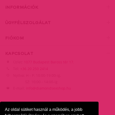
INFORMÁCIÓK
ÜGYFÉLSZOLGÁLAT
FIÓKOM
KAPCSOLAT
Üzlet:
1077 Budapest Baross tér 17.
Tel:
+36 20 250 2414
Nyitva: H - P: 10:00-19:00-ig,
SZ: 10:00 - 14:00-ig
E-mail:
info@diamondsexshop.hu
Az oldal sütiket használ a működés, a jobb