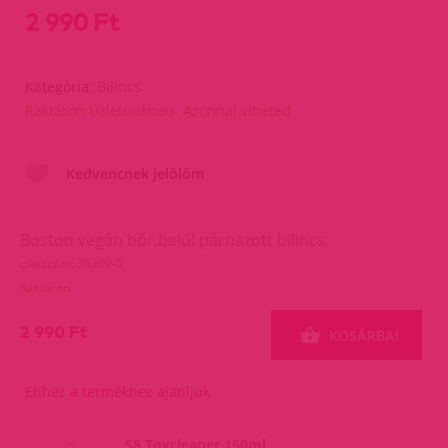
2 990 Ft
Kategória:
Bilincs
Raktáron Üzletünkben- Azonnal viheted
Kedvencnek jelölöm
Boston vegán bőr,belül párnázott bilincs.
cikkszám: 39209-0
Raktáron
2 990 Ft
KOSÁRBA!
Ehhez a termékhez ajánljuk
S8 Toycleaner 150ml.