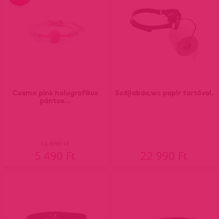
Cosmo pink holografikus
Szájlabda,wc papír tartóval.
pántos...
12 690 Ft
5 490 Ft
22 990 Ft