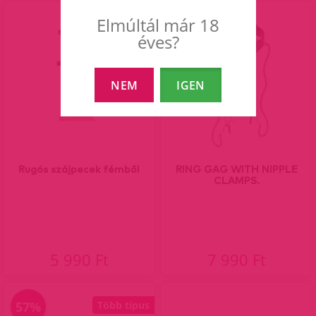
Elmúltál már 18
éves?
NEM
IGEN
Rugós szájpecek fémből
RING GAG WITH NIPPLE
CLAMPS.
5 990 Ft
7 990 Ft
57%
Több típus