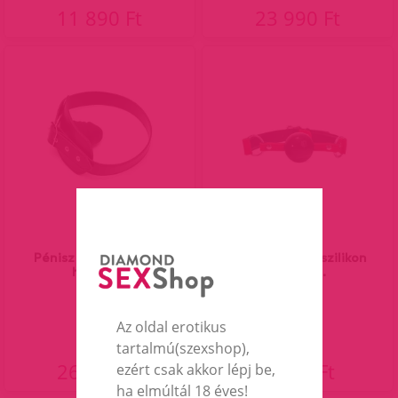
11 890 Ft
23 990 Ft
Pénisz szájpecek bőr
Bőr szájpecek szilikon
hámmal.
golyóval.
Az oldal erotikus
tartalmú(szexshop),
26 990 Ft
8 890 Ft
ezért csak akkor lépj be,
ha elmúltál 18 éves!