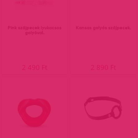
Pink szájpecek lyukacsos
Kansas golyós szájpecek.
golyóval.
2 490 Ft
2 890 Ft