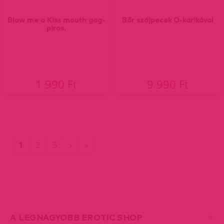
Blow me a Kiss mouth gag-
Bőr szájpecek O-karikával
piros.
1 990 Ft
9 990 Ft
(current)
Utolsó
1
2
3
›
»
oldal
A LEGNAGYOBB EROTIC SHOP