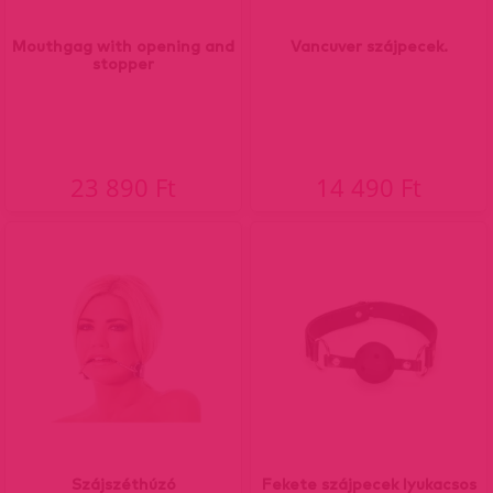
Mouthgag with opening and
Vancuver szájpecek.
stopper
23 890 Ft
14 490 Ft
Szájszéthúzó
Fekete szájpecek lyukacsos