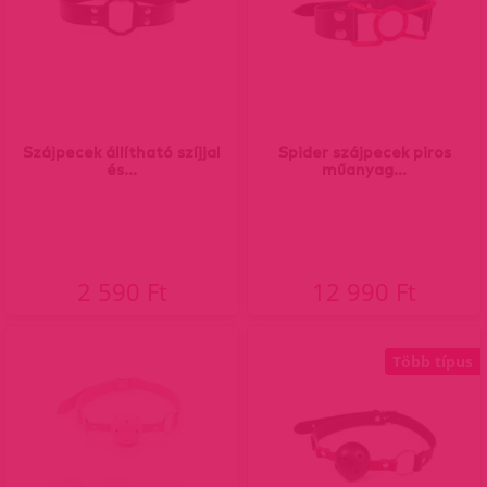
Szájpecek állítható szíjjal
Spider szájpecek piros
és...
műanyag...
2 590 Ft
12 990 Ft
Több típus